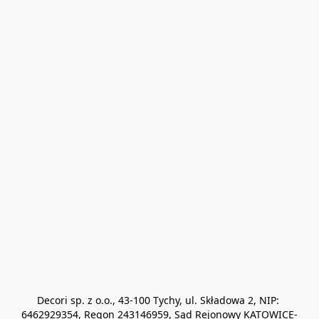
Decori sp. z o.o., 43-100 Tychy, ul. Składowa 2, NIP: 
6462929354, Regon 243146959, Sąd Rejonowy KATOWICE-