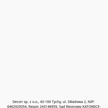
Decori sp. z o.o., 43-100 Tychy, ul. Składowa 2, NIP: 
6462929354, Regon 243146959, Sąd Rejonowy KATOWICE-