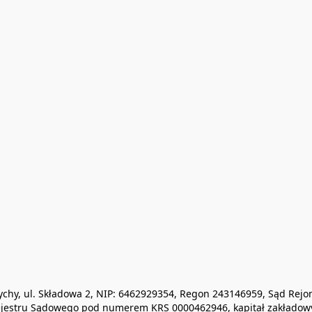
0 Tychy, ul. Składowa 2, NIP: 6462929354, Regon 243146959, Sąd R
jestru Sądowego pod numerem KRS 0000462946, kapitał zakładowy 1