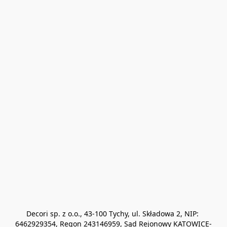
Decori sp. z o.o., 43-100 Tychy, ul. Składowa 2, NIP: 
6462929354, Regon 243146959, Sąd Rejonowy KATOWICE-