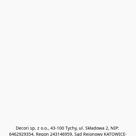
Decori sp. z o.o., 43-100 Tychy, ul. Składowa 2, NIP: 
6462929354, Regon 243146959, Sąd Rejonowy KATOWICE-