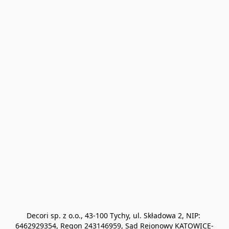
Decori sp. z o.o., 43-100 Tychy, ul. Składowa 2, NIP: 
6462929354, Regon 243146959, Sąd Rejonowy KATOWICE-