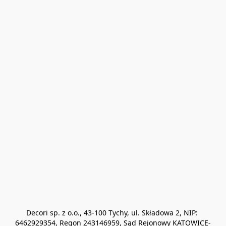
Decori sp. z o.o., 43-100 Tychy, ul. Składowa 2, NIP: 
6462929354, Regon 243146959, Sąd Rejonowy KATOWICE-