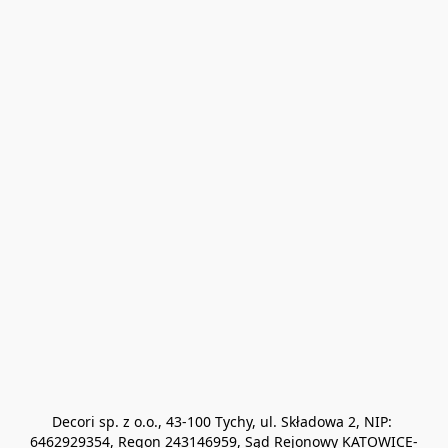
Decori sp. z o.o., 43-100 Tychy, ul. Składowa 2, NIP: 
6462929354, Regon 243146959, Sąd Rejonowy KATOWICE-