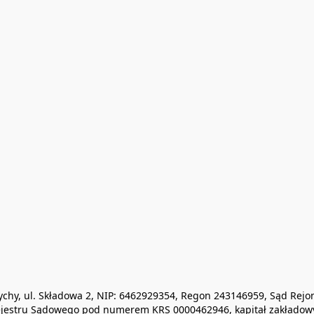
0 Tychy, ul. Składowa 2, NIP: 6462929354, Regon 243146959, Sąd R
jestru Sądowego pod numerem KRS 0000462946, kapitał zakładowy 1