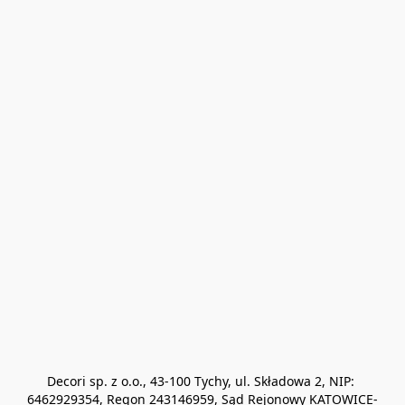
Decori sp. z o.o., 43-100 Tychy, ul. Składowa 2, NIP: 
6462929354, Regon 243146959, Sąd Rejonowy KATOWICE-