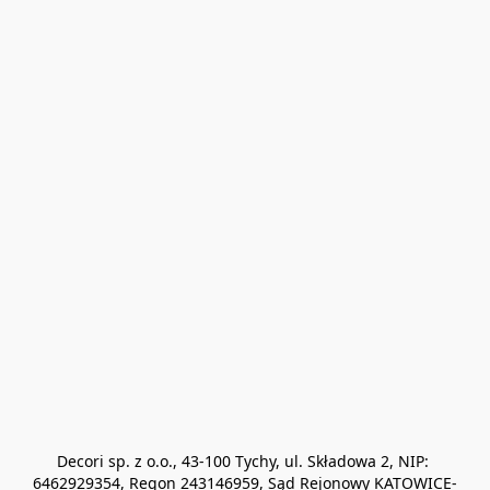
Decori sp. z o.o., 43-100 Tychy, ul. Składowa 2, NIP: 
6462929354, Regon 243146959, Sąd Rejonowy KATOWICE-