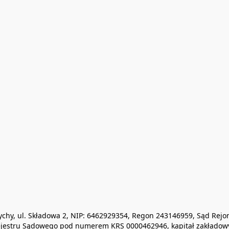
0 Tychy, ul. Składowa 2, NIP: 6462929354, Regon 243146959, Sąd R
jestru Sądowego pod numerem KRS 0000462946, kapitał zakładowy 1