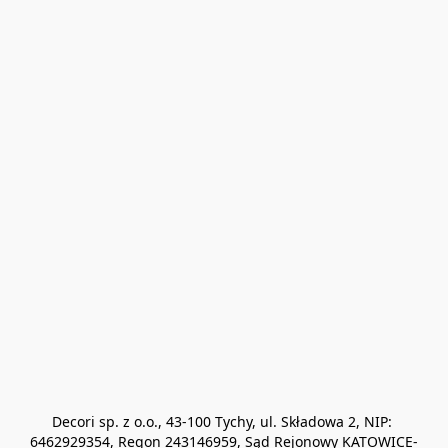
Decori sp. z o.o., 43-100 Tychy, ul. Składowa 2, NIP: 
6462929354, Regon 243146959, Sąd Rejonowy KATOWICE-